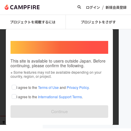
/
ログイン
新規会員登録
プロジェクトを掲載するには
プロジェクトをさがす
Welcome,
International users
This site is available to users outside Japan. Before
continuing, please confirm the following.
user_2042c5ea4a24
※ Some features may not be available depending on your
country, region, or project.
これまでに2回支援しています
I agree to the
Terms of Use
and
Privacy Policy
.
在住国：未設定
I agree to the
International Support Terms
.
出身国：未設定
Continue
支援した
プロジェクト
投稿した
プロジェクト
2
0