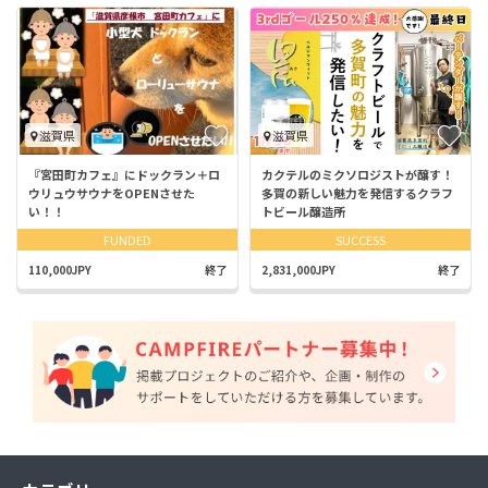
滋賀県
滋賀県
『宮田町カフェ』にドックラン＋ロ
カクテルのミクソロジストが醸す！
ウリュウサウナをOPENさせた
多賀の新しい魅力を発信するクラフ
い！！
トビール醸造所
FUNDED
SUCCESS
110,000JPY
終了
2,831,000JPY
終了