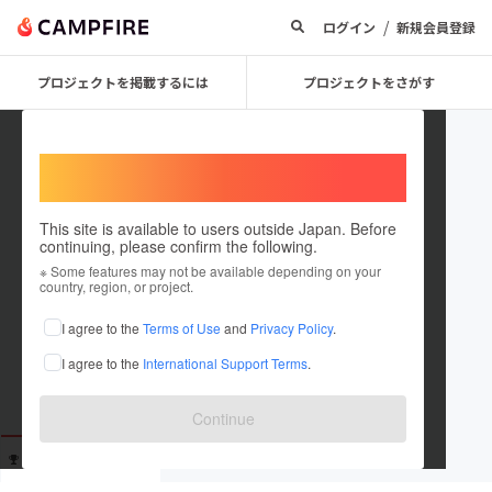
/
ログイン
新規会員登録
プロジェクトを掲載するには
プロジェクトをさがす
Welcome,
International users
This site is available to users outside Japan. Before
continuing, please confirm the following.
user_228c70fdd484
※ Some features may not be available depending on your
country, region, or project.
これまでに1回支援しています
I agree to the
Terms of Use
and
Privacy Policy
.
在住国：未設定
I agree to the
International Support Terms
.
出身国：未設定
Continue
支援した
プロジェクト
投稿した
プロジェクト
1
0