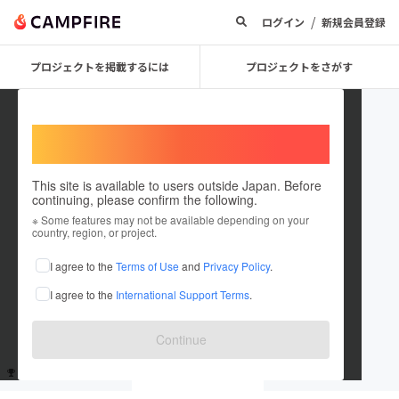
/
ログイン
新規会員登録
プロジェクトを掲載するには
プロジェクトをさがす
Welcome,
International users
This site is available to users outside Japan. Before
continuing, please confirm the following.
user_228c70fdd484
※ Some features may not be available depending on your
country, region, or project.
これまでに1回支援しています
I agree to the
Terms of Use
and
Privacy Policy
.
在住国：未設定
I agree to the
International Support Terms
.
出身国：未設定
Continue
支援した
プロジェクト
投稿した
プロジェクト
1
0