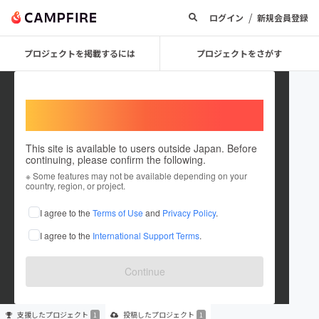
/
ログイン
新規会員登録
プロジェクトを掲載するには
プロジェクトをさがす
Welcome,
International users
This site is available to users outside Japan. Before
continuing, please confirm the following.
user_2dbbbd5012f4
※ Some features may not be available depending on your
country, region, or project.
プロジェクトオーナー
I agree to the
Terms of Use
and
Privacy Policy
.
これまでに1回支援して1件のプロジェクトを投稿しています
I agree to the
International Support Terms
.
在住国：未設定
出身国：未設定
Continue
支援した
プロジェクト
投稿した
プロジェクト
1
1