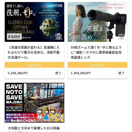
福岡県
【洗濯の常識が変わる】洗濯機に入
50倍ズームで遠くを“手に取るよう
れるだけで驚きの洗浄力。洗剤不要
に”撮影！スマホに簡単装着超高倍
の洗濯ボール。
率望遠レンズ
SUCCESS
SUCCESS
5,588,486JPY
終了
1,904,880JPY
終了
大地震と大洪水で崩壊した石川県輪