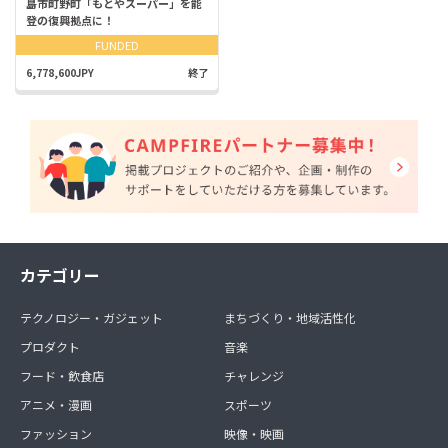
島市町野町「もとやスーパー」を能
登の復興拠点に！
FUNDED
6,778,600JPY
終了
カテゴリー
テクノロジー・ガジェット
まちづくり・地域活性化
プロダクト
音楽
フード・飲食店
チャレンジ
アニメ・漫画
スポーツ
ファッション
映像・映画