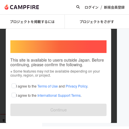
/
ログイン
新規会員登録
プロジェクトを掲載するには
プロジェクトをさがす
Welcome,
International users
This site is available to users outside Japan. Before
continuing, please confirm the following.
user_2dcf57f7be24
※ Some features may not be available depending on your
country, region, or project.
これまでに3回支援しています
I agree to the
Terms of Use
and
Privacy Policy
.
在住国：未設定
I agree to the
International Support Terms
.
出身国：未設定
Continue
支援した
プロジェクト
投稿した
プロジェクト
3
0