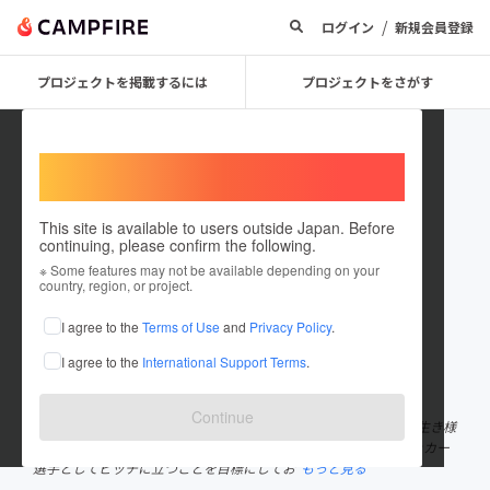
/
ログイン
新規会員登録
プロジェクトを掲載するには
プロジェクトをさがす
Welcome,
International users
This site is available to users outside Japan. Before
continuing, please confirm the following.
関根陸斗
※ Some features may not be available depending on your
country, region, or project.
プロジェクトオーナー
I agree to the
Terms of Use
and
Privacy Policy
.
これまでに1件のプロジェクトを投稿しています
I agree to the
International Support Terms
.
在住国：日本
現在地：未設定
出身国：日本
出身地：未設定
Continue
関根陸斗です！ 原因不明の病でも命を輝かせて生きるをテーマに生き様
発信しています！ 2025年7月に2度の病気を乗り越え海外プロサッカー
選手としてピッチに立つことを目標にしてお
もっと見る