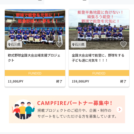
石川県
石川県
軟式野球全国大会出場支援プロジェ
全国大会出場で能登に、野球をする
クト
子ども達に元気を！！！
FUNDED
FUNDED
13,000JPY
終了
159,000JPY
終了