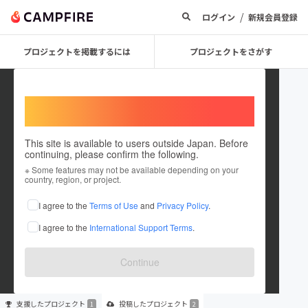
/
ログイン
新規会員登録
プロジェクトを掲載するには
プロジェクトをさがす
Welcome,
International users
This site is available to users outside Japan. Before
continuing, please confirm the following.
user_3aaee56d74e4
※ Some features may not be available depending on your
country, region, or project.
プロジェクトオーナー
I agree to the
Terms of Use
and
Privacy Policy
.
これまでに1回支援して2件のプロジェクトを投稿しています
I agree to the
International Support Terms
.
在住国：未設定
出身国：未設定
Continue
支援した
プロジェクト
投稿した
プロジェクト
1
2