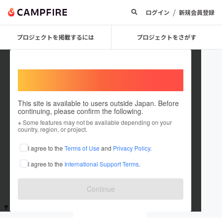
/
ログイン
新規会員登録
プロジェクトを掲載するには
プロジェクトをさがす
Welcome,
International users
This site is available to users outside Japan. Before
continuing, please confirm the following.
user_47d877d70864
※ Some features may not be available depending on your
country, region, or project.
これまでに1回支援しています
I agree to the
Terms of Use
and
Privacy Policy
.
在住国：未設定
I agree to the
International Support Terms
.
出身国：未設定
Continue
支援した
プロジェクト
投稿した
プロジェクト
1
0