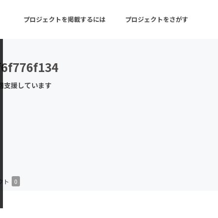
プロジェクトを掲載するには
プロジェクトをさがす
f6f776f134
ターン
注目の新着プロジェクト
募集終了が近いプロ
回支援しています
音楽
舞台・パフォーマンス
ゲーム・サービス開発
フード・飲食店
書籍・雑誌出版
アニメ・漫画
チャレンジ
ビューティー・ヘルス
クト
0