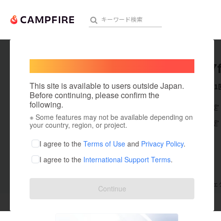
Welcome,
International users
user_47
人気のプロジェクト
注目のリ
This site is available to users outside Japan.
これまでに1
Before continuing, please confirm the
following.
在住国：未設定
※ Some features may not be available depending on
アート・写真
出身国：未設定
your country, region, or project.
テクノロジー・ガジェット
I agree to the
Terms of Use
and
Privacy Policy
.
I agree to the
International Support Terms
.
映像・映画
ビジネス・起業
支援した
プロジェクト
1
投稿した
プロジェ
Continue
まちづくり・地域活性化