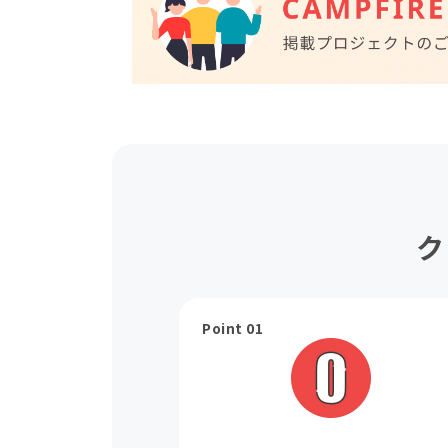
ク
Point 01