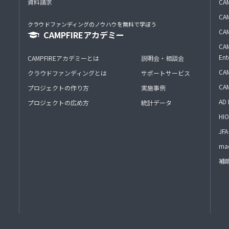
資料請求
CA
CAM
クラウドファンディングのノウハウを無料で学ぼう
CAM
CAMPFIREアカデミー
CAM
Ent
CAMPFIREアカデミーとは
説明会・相談会
CAM
クラウドファンディングとは
サポートサービス
CA
プロジェクトの作り方
実施事例
AD 
プロジェクトの広め方
統計データ
HIO
J
mac
補