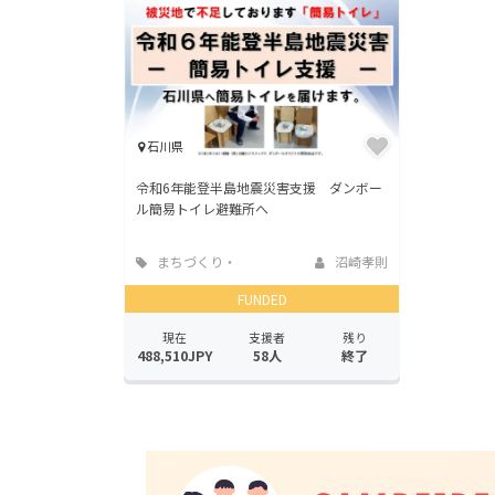
石川県
令和6年能登半島地震災害支援 ダンボー
ル簡易トイレ避難所へ
まちづくり・
沼崎孝則
地域活性化
FUNDED
現在
支援者
残り
488,510JPY
58人
終了