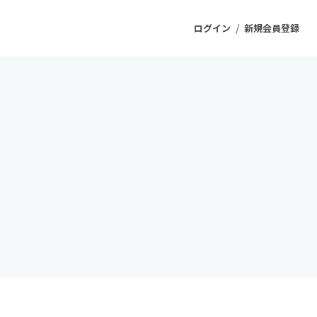
/
ログイン
新規会員登録
ジェクト
もうすぐ公開されます
プロダクト
ファッション
スポーツ
ケア
ソーシャルグッド