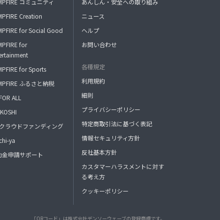
MPFIRE コミュニティ
あんしん・安全への取り組み
PFIRE Creation
ニュース
PFIRE for Social Good
ヘルプ
PFIRE for
お問い合わせ
ertainment
各種規定
PFIRE for Sports
利用規約
MPFIRE ふるさと納税
細則
FOR ALL
プライバシーポリシー
KOSHI
特定商取引法に基づく表記
FAクラウドファンディング
情報セキュリティ方針
hi-ya
反社基本方針
助金申請サポート
カスタマーハラスメントに対す
る考え方
クッキーポリシー
「QRコード」は株式会社デンソーウェーブの登録商標です。