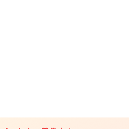
CAMPFIRE for Social Good
CAMPFIRE Creation
CAMPFIREふるさと納税
machi-ya
コミュニティ