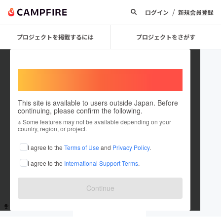
/
ログイン
新規会員登録
プロジェクトを掲載するには
プロジェクトをさがす
Welcome,
International users
This site is available to users outside Japan. Before
continuing, please confirm the following.
user_526a0bcb4ac4
※ Some features may not be available depending on your
country, region, or project.
これまでに1回支援しています
I agree to the
Terms of Use
and
Privacy Policy
.
在住国：未設定
I agree to the
International Support Terms
.
出身国：未設定
Continue
支援した
プロジェクト
投稿した
プロジェクト
1
0