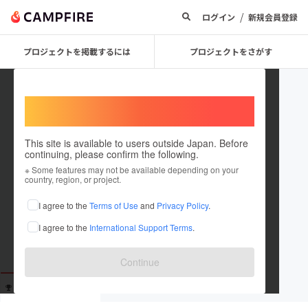
/
ログイン
新規会員登録
プロジェクトを掲載するには
プロジェクトをさがす
Welcome,
International users
This site is available to users outside Japan. Before
continuing, please confirm the following.
user_594e06280684
※ Some features may not be available depending on your
country, region, or project.
これまでに1回支援しています
I agree to the
Terms of Use
and
Privacy Policy
.
在住国：未設定
I agree to the
International Support Terms
.
出身国：未設定
Continue
支援した
プロジェクト
投稿した
プロジェクト
1
0