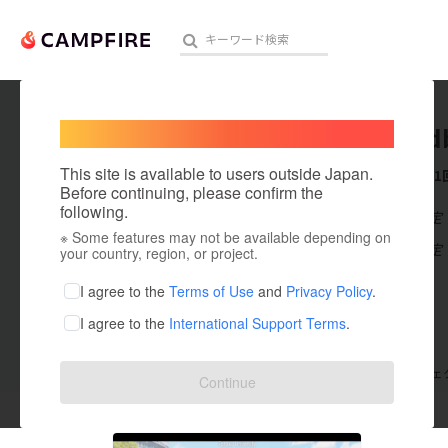
Welcome,
International users
user_6d
人気のプロジェクト
注目のリ
This site is available to users outside Japan.
これまでに1
Before continuing, please confirm the
following.
在住国：未設定
※ Some features may not be available depending on
アート・写真
出身国：未設定
your country, region, or project.
テクノロジー・ガジェット
I agree to the
Terms of Use
and
Privacy Policy
.
I agree to the
International Support Terms
.
映像・映画
ビジネス・起業
支援した
プロジェクト
1
投稿した
プロジェ
Continue
まちづくり・地域活性化