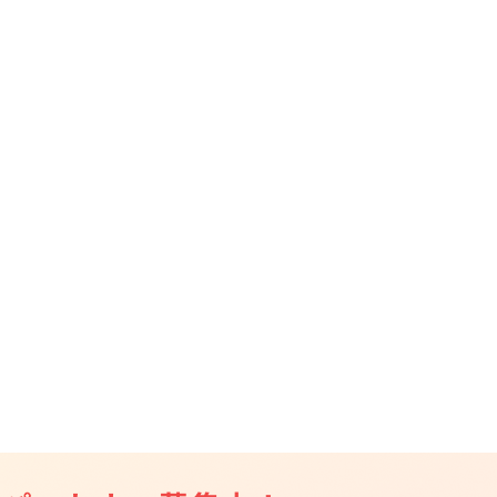
CAMPFIRE for Social Good
CAMPFIRE Creation
CAMPFIREふるさと納税
machi-ya
コミュニティ