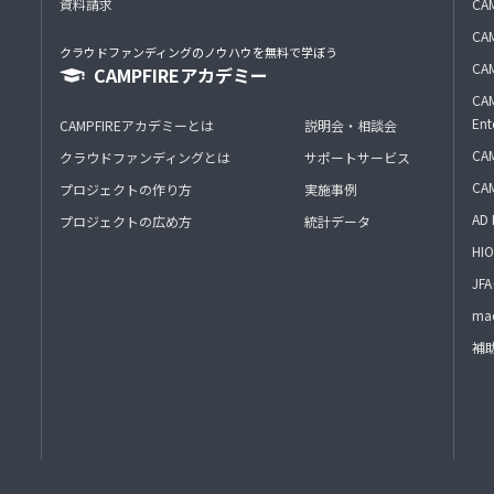
資料請求
CA
CAM
クラウドファンディングのノウハウを無料で学ぼう
CAM
CAMPFIREアカデミー
CAM
Ent
CAMPFIREアカデミーとは
説明会・相談会
CAM
クラウドファンディングとは
サポートサービス
CA
プロジェクトの作り方
実施事例
AD 
プロジェクトの広め方
統計データ
HIO
J
mac
補