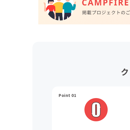
ク
Point 01