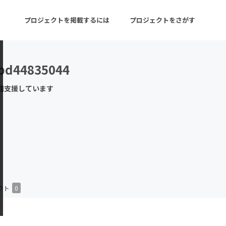
プロジェクトを掲載するには
プロジェクトをさがす
bd44835044
ターン
注目の新着プロジェクト
募集終了が近いプロ
回支援しています
音楽
舞台・パフォーマンス
ゲーム・サービス開発
フード・飲食店
書籍・雑誌出版
アニメ・漫画
チャレンジ
ビューティー・ヘルス
クト
0