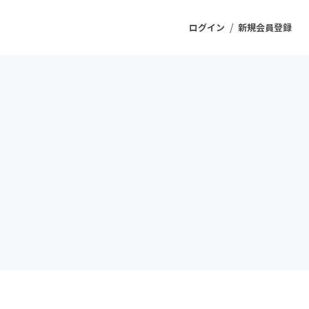
/
ログイン
新規会員登録
ジェクト
もうすぐ公開されます
プロダクト
ファッション
スポーツ
ケア
ソーシャルグッド