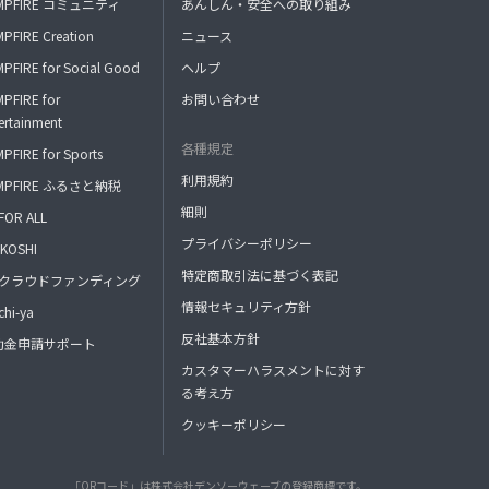
MPFIRE コミュニティ
あんしん・安全への取り組み
PFIRE Creation
ニュース
PFIRE for Social Good
ヘルプ
PFIRE for
お問い合わせ
ertainment
各種規定
PFIRE for Sports
利用規約
MPFIRE ふるさと納税
細則
FOR ALL
プライバシーポリシー
KOSHI
特定商取引法に基づく表記
FAクラウドファンディング
情報セキュリティ方針
hi-ya
反社基本方針
助金申請サポート
カスタマーハラスメントに対す
る考え方
クッキーポリシー
「QRコード」は株式会社デンソーウェーブの登録商標です。