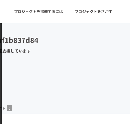
プロジェクトを掲載するには
プロジェクトをさがす
af1b837d84
ターン
注目の新着プロジェクト
募集終了が近いプロ
回支援しています
音楽
舞台・パフォーマンス
ゲーム・サービス開発
フード・飲食店
書籍・雑誌出版
アニメ・漫画
チャレンジ
ビューティー・ヘルス
クト
0