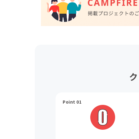
ク
Point 01