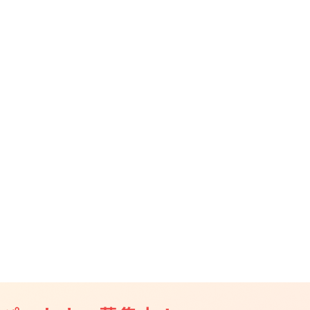
CAMPFIRE for Social Good
CAMPFIRE Creation
CAMPFIREふるさと納税
machi-ya
コミュニティ