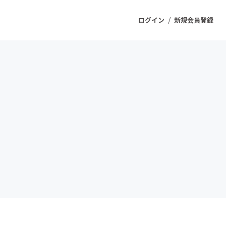
/
ログイン
新規会員登録
ジェクト
もうすぐ公開されます
プロダクト
ファッション
スポーツ
ケア
ソーシャルグッド