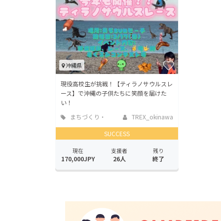
沖縄県
現役高校生が挑戦！【ティラノサウルスレ
ース】で沖縄の子供たちに笑顔を届けた
い！
まちづくり・
TREX_okinawa
地域活性化
SUCCESS
現在
支援者
残り
170,000JPY
26人
終了