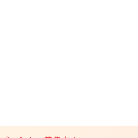
CAMPFIRE for Social Good
CAMPFIRE Creation
CAMPFIREふるさと納税
machi-ya
コミュニティ