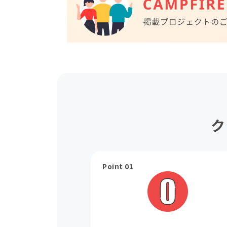
ク
Point 01