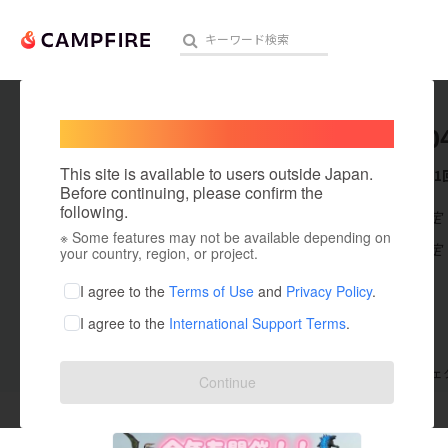
Welcome,
International users
user_90
人気のプロジェクト
注目のリ
This site is available to users outside Japan.
これまでに1
Before continuing, please confirm the
following.
在住国：未設定
※ Some features may not be available depending on
アート・写真
出身国：未設定
your country, region, or project.
テクノロジー・ガジェット
I agree to the
Terms of Use
and
Privacy Policy
.
I agree to the
International Support Terms
.
映像・映画
ビジネス・起業
支援した
プロジェクト
1
投稿した
プロジェ
Continue
まちづくり・地域活性化