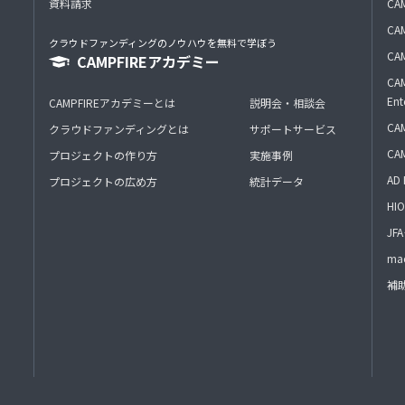
資料請求
CA
CAM
クラウドファンディングのノウハウを無料で学ぼう
CAM
CAMPFIREアカデミー
CAM
Ent
CAMPFIREアカデミーとは
説明会・相談会
CAM
クラウドファンディングとは
サポートサービス
CA
プロジェクトの作り方
実施事例
AD 
プロジェクトの広め方
統計データ
HIO
J
mac
補