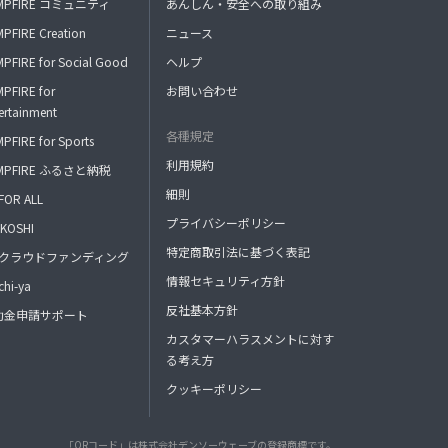
MPFIRE コミュニティ
あんしん・安全への取り組み
PFIRE Creation
ニュース
PFIRE for Social Good
ヘルプ
PFIRE for
お問い合わせ
ertainment
各種規定
PFIRE for Sports
利用規約
MPFIRE ふるさと納税
細則
FOR ALL
プライバシーポリシー
KOSHI
特定商取引法に基づく表記
FAクラウドファンディング
情報セキュリティ方針
hi-ya
反社基本方針
助金申請サポート
カスタマーハラスメントに対す
る考え方
クッキーポリシー
「QRコード」は株式会社デンソーウェーブの登録商標です。