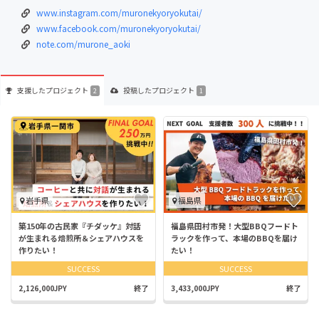
www.instagram.com/muronekyoryokutai/
www.facebook.com/muronekyoryokutai/
note.com/murone_aoki
支援した
プロジェクト
投稿した
プロジェクト
2
1
岩手県
福島県
築150年の古民家『チダッケ』対話
福島県田村市発！大型BBQフードト
が生まれる焙煎所＆シェアハウスを
ラックを作って、本場のBBQを届け
作りたい！
たい！
SUCCESS
SUCCESS
2,126,000JPY
終了
3,433,000JPY
終了