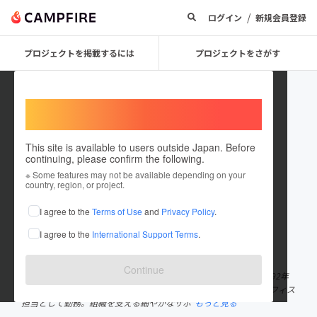
/
ログイン
新規会員登録
プロジェクトを掲載するには
プロジェクトをさがす
Welcome,
International users
This site is available to users outside Japan. Before
continuing, please confirm the following.
青木 拓也
※ Some features may not be available depending on your
country, region, or project.
プロジェクトオーナー
I agree to the
Terms of Use
and
Privacy Policy
.
これまでに2回支援して1件のプロジェクトを投稿しています
I agree to the
International Support Terms
.
在住国：日本
現在地：岩手県
出身国：日本
出身地：岩手県
Continue
上級バーベキューインストラクター / 一関市地域おこし協力隊 1992年
生まれ、岩手県一関市出身。 仙台市の自動車販売店にてバックオフィス
担当として勤務。組織を支える細やかなサポ
もっと見る