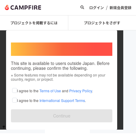
/
ログイン
新規会員登録
プロジェクトを掲載するには
プロジェクトをさがす
Welcome,
International users
This site is available to users outside Japan. Before
continuing, please confirm the following.
user_a35b6029f414
※ Some features may not be available depending on your
country, region, or project.
これまでに1回支援しています
I agree to the
Terms of Use
and
Privacy Policy
.
在住国：未設定
I agree to the
International Support Terms
.
出身国：未設定
Continue
支援した
プロジェクト
投稿した
プロジェクト
1
0