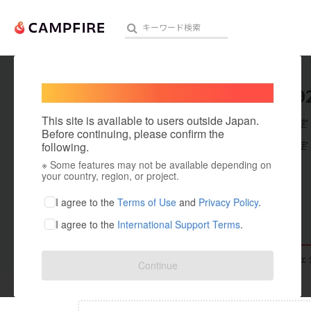
Welcome,
International users
user_a9
人気のプロジェクト
注目のリ
This site is available to users outside Japan.
在住国：未設定
Before continuing, please confirm the
出身国：未設定
following.
※ Some features may not be available depending on
アート・写真
your country, region, or project.
テクノロジー・ガジェット
I agree to the
Terms of Use
and
Privacy Policy
.
I agree to the
International Support Terms
.
映像・映画
ビジネス・起業
支援した
プロジェクト
0
投稿した
プロジェ
Continue
まちづくり・地域活性化