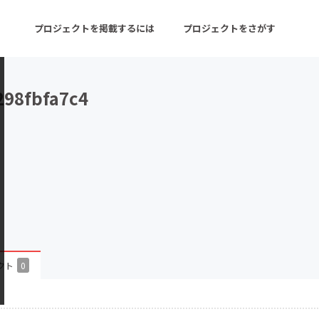
プロジェクトを掲載するには
プロジェクトをさがす
298fbfa7c4
ターン
注目の新着プロジェクト
募集終了が近いプロ
音楽
舞台・パフォーマンス
ゲーム・サービス開発
フード・飲食店
書籍・雑誌出版
アニメ・漫画
チャレンジ
ビューティー・ヘルス
クト
0