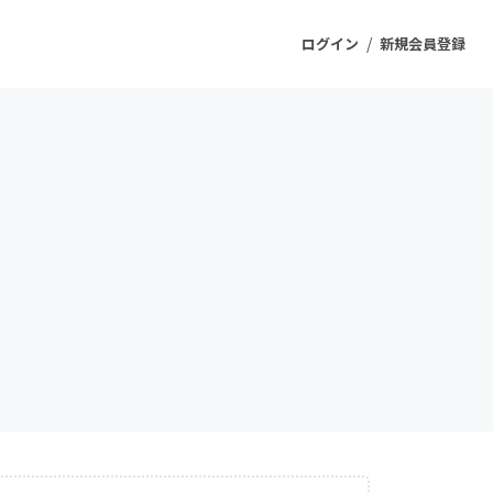
/
ログイン
新規会員登録
ジェクト
もうすぐ公開されます
プロダクト
ファッション
スポーツ
ケア
ソーシャルグッド