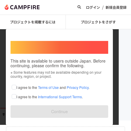
/
ログイン
新規会員登録
プロジェクトを掲載するには
プロジェクトをさがす
Welcome,
International users
This site is available to users outside Japan. Before
continuing, please confirm the following.
user_ad3096c8bba4
※ Some features may not be available depending on your
country, region, or project.
在住国：未設定
I agree to the
Terms of Use
and
Privacy Policy
.
出身国：未設定
I agree to the
International Support Terms
.
Continue
支援した
プロジェクト
投稿した
プロジェクト
0
0