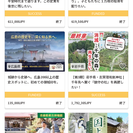
平安時代まで遡ります。この史実を
り」。子どもたちに１万枚の短冊を
後世に残したい。
配りたい。
SUCCESS
FUNDED
611,000JPY
終了
619,500JPY
終了
広島県
岩手県
城跡から史跡へ。広島200以上の歴
【第3期】岩手県・志賀理和氣神社 |
史スポットに、初めての御城印を。
千年先へ繋ぐ『鎮守の杜』を再建し
たい！
FUNDED
SUCCESS
135,000JPY
終了
1,792,305JPY
終了