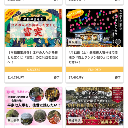
兵庫県
【早稲田宝泉寺】江戸の人々が熱狂
4月11日（土）赤穂市大石神社で開
した宝くじ『富突』のご利益を全国
催の『義士ランタン祭り』に参加く
へ！
ださい！
SUCCESS
FUNDED
814,750JPY
終了
37,600JPY
終了
大分県
岐阜県