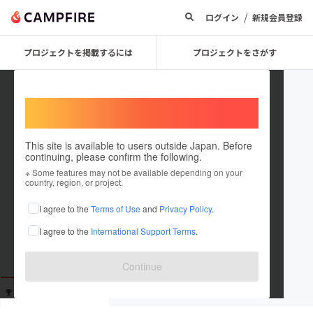
/
ログイン
新規会員登録
プロジェクトを掲載するには
プロジェクトをさがす
Welcome,
International users
This site is available to users outside Japan. Before
continuing, please confirm the following.
user_c8d74af70124
※ Some features may not be available depending on your
country, region, or project.
これまでに111回支援しています
I agree to the
Terms of Use
and
Privacy Policy
.
在住国：未設定
I agree to the
International Support Terms
.
出身国：未設定
Continue
支援した
プロジェクト
投稿した
プロジェクト
111
0