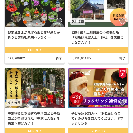
北海道
お地蔵さまが見守るあじさい通りが
120年続く上川町民の心の拠り所
祈りと笑顔を未来へつなぐ ―
「相馬妙見宮大上川神社」を未来に
つなぎたい！
FUNDED
SUCCESS
326,500JPY
終了
1,631,000JPY
終了
大分県
平家物語に登場する平清盛公と平教
子ども達10万人へ「本を届けるま
盛公が合祀された「平家七人塚」を
で」の歩みを支えてください。 #ブ
未来へ繋げたい！
ックサンタ
FUNDED
FUNDED