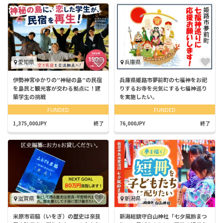
愛知県
兵庫県
伊勢神宮ゆかりの”神秘の島”の民宿
兵庫県姫路市夢前町の七福神をお祀
を島民と観光客が交わる拠点に！建
りするお寺を元気にする七福神巡り
築学生の挑戦
を実施したい。
FUNDED
FUNDED
1,375,000JPY
終了
76,000JPY
終了
滋賀県
新潟県
米原市岩脇（いをぎ）の歴史は奈良
新潟総鎮守白山神社「七夕風鈴まつ