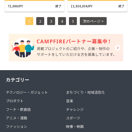
72,000JPY
終了
12,924,034JPY
終了
1
2
3
4
5
次のページ >
カテゴリー
テクノロジー・ガジェット
まちづくり・地域活性化
プロダクト
音楽
フード・飲食店
チャレンジ
アニメ・漫画
スポーツ
ファッション
映像・映画