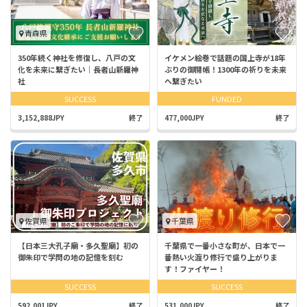
青森県
350年続く神社を修復し、八戸の文
イケメン絵巻で話題の国上寺が18年
化を未来に繋ぎたい｜長者山新羅神
ぶりの御開帳！1300年の祈りを未来
社
へ繋ぎたい
SUCCESS
FUNDED
3,152,888JPY
終了
477,000JPY
終了
佐賀県
千葉県
【日本三大孔子廟・多久聖廟】初の
千葉県で一番小さな町が、日本で一
御朱印で学問の地の記憶を刻む
番熱い火渡り修行で盛り上がりま
す！ファイヤー！
SUCCESS
SUCCESS
592,001JPY
終了
531,000JPY
終了