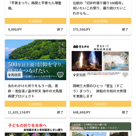
「平家まつり」再開と平家七人塚整
伝統の「切井杵振り踊り100周年」
備。
祝いたいこの祭り、踊り続けたいこ
れからも...
FUNDED
SUCCESS
9,000JPY
終了
375,500JPY
終了
青森県
愛知県
失われかけた祈りをもう一度。青
岡崎三大祭のひとつ「菅生（すご
森・浅虫湯ノ島弁財天 海中の大鳥居
う）まつり」 鉾船の令和の大修理
再建プロジェクト
を実施します
FUNDED
FUNDED
11,635,134JPY
終了
648,600JPY
終了