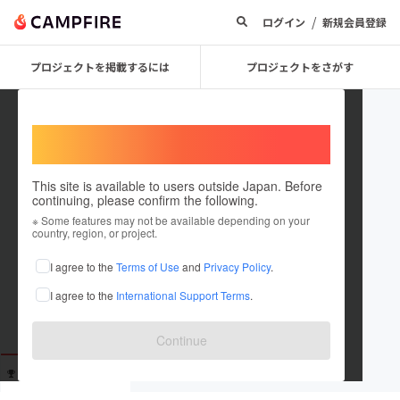
/
ログイン
新規会員登録
プロジェクトを掲載するには
プロジェクトをさがす
Welcome,
International users
This site is available to users outside Japan. Before
continuing, please confirm the following.
user_ee51f0733a44
※ Some features may not be available depending on your
country, region, or project.
これまでに1回支援しています
I agree to the
Terms of Use
and
Privacy Policy
.
在住国：未設定
I agree to the
International Support Terms
.
出身国：未設定
Continue
支援した
プロジェクト
投稿した
プロジェクト
1
0