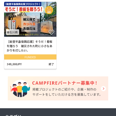
石川県
【能登半島復興応援】そうだ！看板
を贈ろう 被災された町に小さなあ
かりを灯したい。
FUNDED
349,000JPY
終了