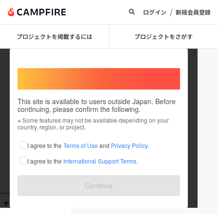
/
ログイン
新規会員登録
プロジェクトを掲載するには
プロジェクトをさがす
Welcome,
International users
This site is available to users outside Japan. Before
continuing, please confirm the following.
user_f296b62243d4
※ Some features may not be available depending on your
country, region, or project.
これまでに2回支援しています
I agree to the
Terms of Use
and
Privacy Policy
.
在住国：未設定
I agree to the
International Support Terms
.
出身国：未設定
Continue
支援した
プロジェクト
投稿した
プロジェクト
2
0