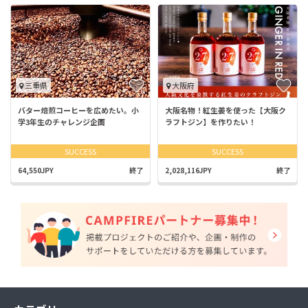
三重県
大阪府
バター焙煎コーヒーを広めたい。小
大阪名物！紅生姜を使った【大阪ク
学3年生のチャレンジ企画
ラフトジン】を作りたい！
SUCCESS
SUCCESS
64,550JPY
終了
2,028,116JPY
終了