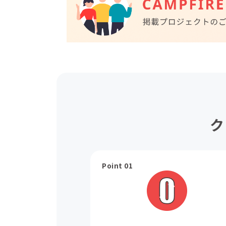
ク
Point 01