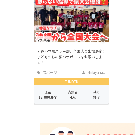
沖縄県
赤道小学校バレー部、全国大会出場決定！
子どもたちの夢のサポートをお願いしま
す！
スポーツ
shikiyana...
FUNDED
現在
支援者
残り
12,000JPY
4人
終了