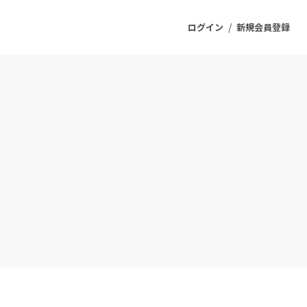
/
ログイン
新規会員登録
ジェクト
もうすぐ公開されます
プロダクト
ファッション
スポーツ
ケア
ソーシャルグッド