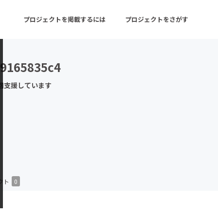
プロジェクトを掲載するには
プロジェクトをさがす
f9165835c4
ターン
注目の新着プロジェクト
募集終了が近いプロ
回支援しています
音楽
舞台・パフォーマンス
ゲーム・サービス開発
フード・飲食店
書籍・雑誌出版
アニメ・漫画
チャレンジ
ビューティー・ヘルス
クト
0