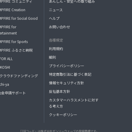
MPFIRE コミュニティ
あんしん・安全への取り組み
PFIRE Creation
ニュース
PFIRE for Social Good
ヘルプ
PFIRE for
お問い合わせ
ertainment
各種規定
PFIRE for Sports
利用規約
MPFIRE ふるさと納税
細則
FOR ALL
プライバシーポリシー
KOSHI
特定商取引法に基づく表記
FAクラウドファンディング
情報セキュリティ方針
hi-ya
反社基本方針
助金申請サポート
カスタマーハラスメントに対す
る考え方
クッキーポリシー
「QRコード」は株式会社デンソーウェーブの登録商標です。