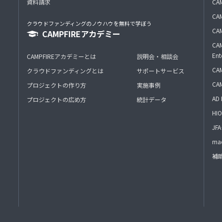
資料請求
CA
CAM
クラウドファンディングのノウハウを無料で学ぼう
CAM
CAMPFIREアカデミー
CAM
Ent
CAMPFIREアカデミーとは
説明会・相談会
CAM
クラウドファンディングとは
サポートサービス
CA
プロジェクトの作り方
実施事例
AD 
プロジェクトの広め方
統計データ
HIO
J
mac
補