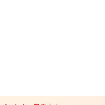
CAMPFIRE for Social Good
CAMPFIRE Creation
CAMPFIREふるさと納税
machi-ya
コミュニティ