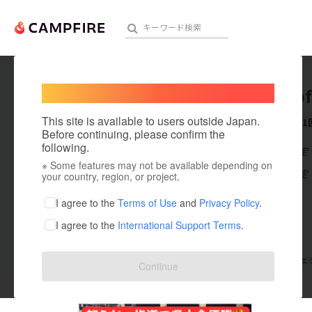
Welcome,
International users
user_fb
人気のプロジェクト
注目のリ
This site is available to users outside Japan.
これまでに1
Before continuing, please confirm the
following.
在住国：未設定
※ Some features may not be available depending on
アート・写真
出身国：未設定
your country, region, or project.
テクノロジー・ガジェット
I agree to the
Terms of Use
and
Privacy Policy
.
I agree to the
International Support Terms
.
映像・映画
ビジネス・起業
支援した
プロジェクト
1
投稿した
プロジェ
Continue
まちづくり・地域活性化