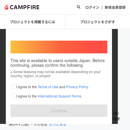
/
ログイン
新規会員登録
プロジェクトを掲載するには
プロジェクトをさがす
Welcome,
International users
This site is available to users outside Japan. Before
continuing, please confirm the following.
いんそんふん
※ Some features may not be available depending on your
country, region, or project.
プロジェクトオーナー
I agree to the
Terms of Use
and
Privacy Policy
.
これまでに1件のプロジェクトを投稿しています
I agree to the
International Support Terms
.
在住国：日本
現在地：東京都
出身国：朝鮮民主主義人民共和国
Continue
【主な競技成績】 120戦75勝45敗 ・全日本選手権３位(80・85キロ級)
・全日本社会人選手権優勝2回(75・85キロ級) ・全日本実業団選手権優
勝(64キロ級) ・その他全
もっと見る