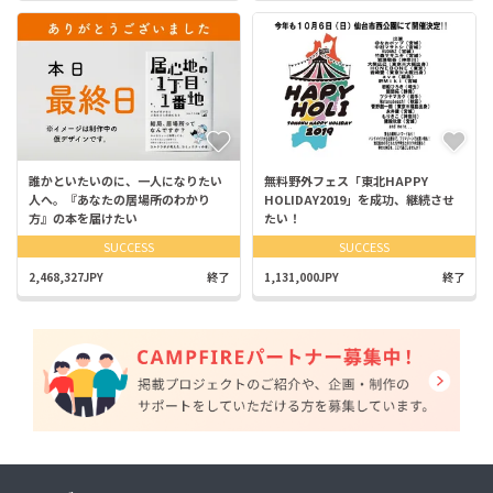
誰かといたいのに、一人になりたい
無料野外フェス「東北HAPPY
人へ。『あなたの居場所のわかり
HOLIDAY2019」を成功、継続させ
方』の本を届けたい
たい！
SUCCESS
SUCCESS
2,468,327JPY
終了
1,131,000JPY
終了