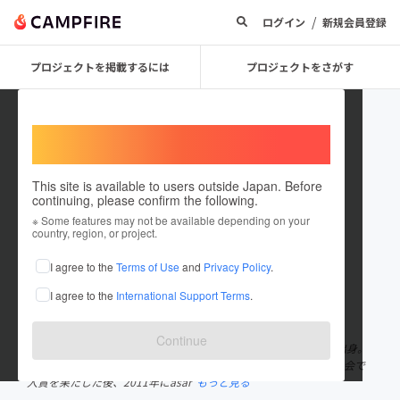
/
ログイン
新規会員登録
プロジェクトを掲載するには
プロジェクトをさがす
Welcome,
International users
This site is available to users outside Japan. Before
continuing, please confirm the following.
utau_asari
※ Some features may not be available depending on your
country, region, or project.
プロジェクトオーナー
I agree to the
Terms of Use
and
Privacy Policy
.
これまでに4回支援して1件のプロジェクトを投稿しています
I agree to the
International Support Terms
.
在住国：日本
現在地：東京都
出身国：日本
出身地：宮城県
Continue
asari（あさり） 歌手。シンガーソングライター。 宮城県塩竈市出身。
東京都在住。 2009年より全国の歌謡コンテストに出場、多くの大会で
入賞を果たした後、2011年にasar
もっと見る