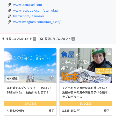
www.utauasari.com
www.facebook.com/asari.utau
twitter.com/utauasari
www.instagram.com/utau_asari/
支援した
プロジェクト
投稿した
プロジェクト
4
1
沖縄県
海を愛するブリュワリー「ISLAND
子どもたちに豊かな海を残したい！
BREWING」 始動いたします！
魚屋が日本の海の問題を学べる絵本
をプロデュース
SUCCESS
SUCCESS
4,406,000JPY
終了
2,129,280JPY
終了