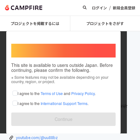
/
ログイン
新規会員登録
プロジェクトを掲載するには
プロジェクトをさがす
Welcome,
International users
This site is available to users outside Japan. Before
continuing, please confirm the following.
uu88bz
※ Some features may not be available depending on your
country, region, or project.
在住国：日本
現在地：未設定
I agree to the
Terms of Use
and
Privacy Policy
.
出身国：日本
出身地：未設定
I agree to the
International Support Terms
.
UU88 là một trong những cổng game giải trí đỉnh cao hàng đầu Việt
Nam, được biết đến với s
もっと見る
Continue
uu88.bz/
www.facebook.com/uu88bz/
youtube.com/@uu88bz