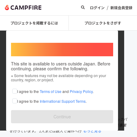
/
ログイン
新規会員登録
プロジェクトを掲載するには
プロジェクトをさがす
Welcome,
International users
This site is available to users outside Japan. Before
continuing, please confirm the following.
valueproducts
※ Some features may not be available depending on your
country, region, or project.
プロジェクトオーナー
I agree to the
Terms of Use
and
Privacy Policy
.
これまでに1件のプロジェクトを投稿しています
I agree to the
International Support Terms
.
在住国：日本
現在地：東京都
出身国：日本
出身地：東京都
Continue
当社はオリジナルブランド「SOLO-TOURIST」という名前で、バックパ
ック、各種バッグ・袋物、旅行貴重品携帯具等の企画・製造・販売事業
を行っています。 1人または数人で海外へ行
もっと見る