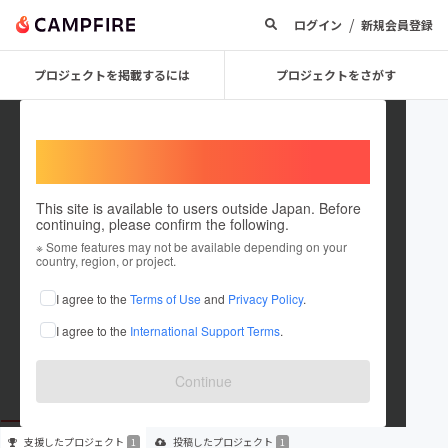
/
ログイン
新規会員登録
プロジェクトを掲載するには
プロジェクトをさがす
Welcome,
International users
This site is available to users outside Japan. Before
continuing, please confirm the following.
vergradesendaifutsal
※ Some features may not be available depending on your
country, region, or project.
プロジェクトオーナー
I agree to the
Terms of Use
and
Privacy Policy
.
これまでに1回支援して1件のプロジェクトを投稿しています
I agree to the
International Support Terms
.
在住国：日本
現在地：宮城県
出身国：日本
出身地：神奈川県
Continue
支援した
プロジェクト
投稿した
プロジェクト
1
1