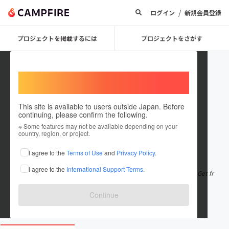
/
ログイン
新規会員登録
プロジェクトを掲載するには
プロジェクトをさがす
Welcome,
International users
This site is available to users outside Japan. Before
continuing, please confirm the following.
vidmateofficial01
※ Some features may not be available depending on your
country, region, or project.
在住国：日本
現在地：未設定
I agree to the
Terms of Use
and
Privacy Policy
.
出身国：日本
出身地：未設定
I agree to the
International Support Terms
.
Vidmate Apk is a free video downloader app for Android device. Get fr
ee Mp4 & MP3 music, H
もっと見る
Continue
www.vidmate-official.net/