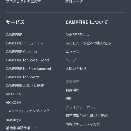
プロジェクトの広め方
統計データ
サービス
CAMPFIRE について
CAMPFIRE
CAMPFIREとは
CAMPFIRE コミュニティ
あんしん・安全への取り組み
CAMPFIRE Creation
ニュース
CAMPFIRE for Social Good
ヘルプ
CAMPFIRE for Entertainment
お問い合わせ
CAMPFIRE for Sports
各種規定
CAMPFIRE ふるさと納税
利用規約
AD FOR ALL
細則
HIOKOSHI
プライバシーポリシー
JFAクラウドファンディング
特定商取引法に基づく表記
machi-ya
情報セキュリティ方針
補助金申請サポート