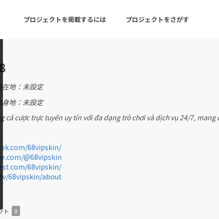
プロジェクトを掲載するには
プロジェクトをさがす
8
ターン
注目の新着プロジェクト
募集終了が近いプロ
現在地：未設定
出身地：未設定
g cá cược trực tuyến uy tín với đa dạng trò chơi và dịch vụ 24/7, mang
音楽
舞台・パフォーマンス
ゲーム・サービス開発
フード・飲食店
ok.com/68vipskin/
e.com/@68vipskin
書籍・雑誌出版
アニメ・漫画
st.com/68vipskin/
tv/68vipskin/about
チャレンジ
ビューティー・ヘルス
クト
0