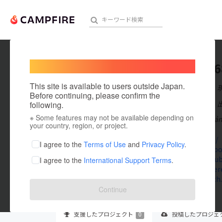
Welcome,
International users
vipskin6
人気のプロジェクト
注目のリ
This site is available to users outside Japan.
在住国：日本
Before continuing, please confirm the
出身国：日本
following.
※ Some features may not be available depending on
68vip là nền tản
アート・写真
your country, region, or project.
68vip.skin/
テクノロジー・ガジェット
I agree to the
Terms of Use
and
Privacy Policy
.
www.facebo
www.youtub
I agree to the
International Support Terms
.
映像・映画
www.pintere
www.twitch.
ビジネス・起業
Continue
まちづくり・地域活性化
支援した
プロジェクト
0
投稿した
プロジェ