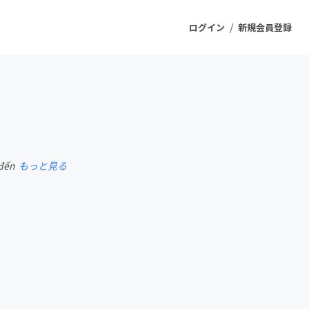
/
ログイン
新規会員登録
ジェクト
もうすぐ公開されます
 đến
もっと見る
プロダクト
ファッション
スポーツ
ケア
ソーシャルグッド