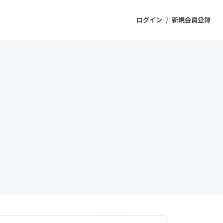
/
ログイン
新規会員登録
ジェクト
もうすぐ公開されます
プロダクト
ファッション
スポーツ
ケア
ソーシャルグッド