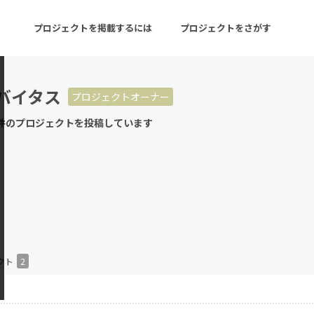
プロジェクトを掲載するには
プロジェクトをさがす
バイタス
プロジェクトオーナー
ターン
注目の新着プロジェクト
募集終了が近いプロ
件のプロジェクトを投稿しています
音楽
舞台・パフォーマンス
ゲーム・サービス開発
フード・飲食店
書籍・雑誌出版
アニメ・漫画
チャレンジ
ビューティー・ヘルス
クト
2