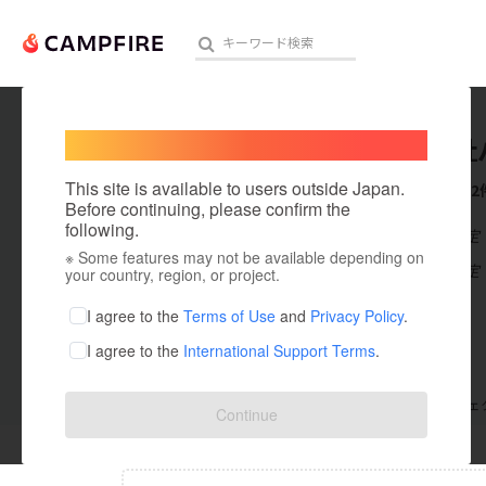
Welcome,
International users
株式会社
人気のプロジェクト
注目のリ
This site is available to users outside Japan.
これまでに2
Before continuing, please confirm the
following.
在住国：未設定
※ Some features may not be available depending on
アート・写真
出身国：未設定
your country, region, or project.
テクノロジー・ガジェット
I agree to the
Terms of Use
and
Privacy Policy
.
I agree to the
International Support Terms
.
映像・映画
ビジネス・起業
支援した
プロジェクト
0
投稿した
プロジェ
Continue
まちづくり・地域活性化