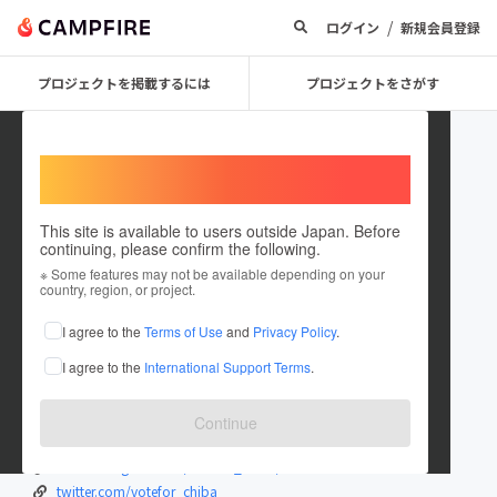
/
ログイン
新規会員登録
プロジェクトを掲載するには
プロジェクトをさがす
Welcome,
International users
This site is available to users outside Japan. Before
continuing, please confirm the following.
votefor_chiba
※ Some features may not be available depending on your
country, region, or project.
プロジェクトオーナー
I agree to the
Terms of Use
and
Privacy Policy
.
これまでに1件のプロジェクトを投稿しています
I agree to the
International Support Terms
.
在住国：日本
現在地：千葉県
出身国：日本
出身地：千葉県
Continue
voteforchiba.studio.site/
www.instagram.com/votefor_chiba/
twitter.com/votefor_chiba