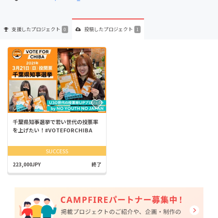
支援した
プロジェクト
投稿した
プロジェクト
0
1
千葉県知事選挙で若い世代の投票率
を上げたい！#VOTEFORCHIBA
SUCCESS
223,000JPY
終了