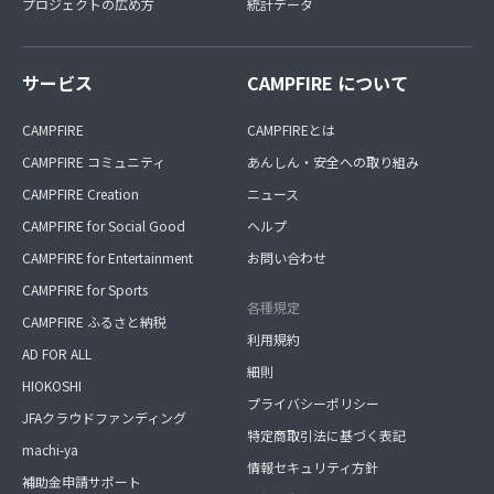
プロジェクトの広め方
統計データ
サービス
CAMPFIRE について
CAMPFIRE
CAMPFIREとは
CAMPFIRE コミュニティ
あんしん・安全への取り組み
CAMPFIRE Creation
ニュース
CAMPFIRE for Social Good
ヘルプ
CAMPFIRE for Entertainment
お問い合わせ
CAMPFIRE for Sports
各種規定
CAMPFIRE ふるさと納税
利用規約
AD FOR ALL
細則
HIOKOSHI
プライバシーポリシー
JFAクラウドファンディング
特定商取引法に基づく表記
machi-ya
情報セキュリティ方針
補助金申請サポート