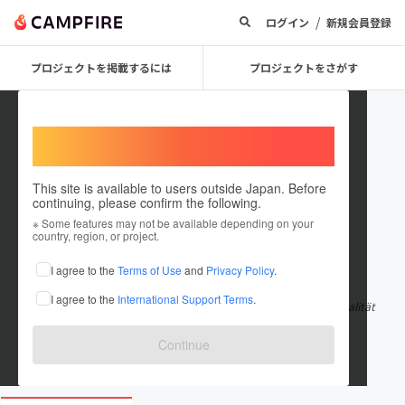
/
ログイン
新規会員登録
プロジェクトを掲載するには
プロジェクトをさがす
Welcome,
International users
This site is available to users outside Japan. Before
continuing, please confirm the following.
vozolvape
※ Some features may not be available depending on your
country, region, or project.
在住国：日本
現在地：未設定
I agree to the
Terms of Use
and
Privacy Policy
.
出身国：日本
出身地：未設定
I agree to the
International Support Terms
.
vozol vapes Vozol Vape sind bekannt für ihre hervorragende Qualität
und innovative Techno
もっと見る
Continue
vozol-evape.de/