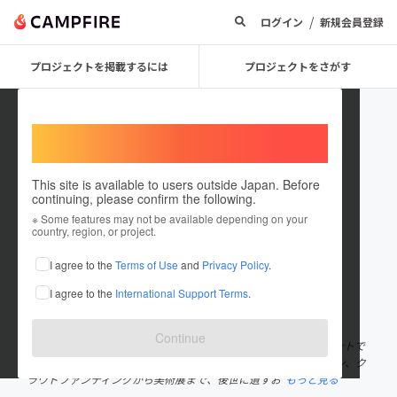
/
ログイン
新規会員登録
プロジェクトを掲載するには
プロジェクトをさがす
Welcome,
International users
This site is available to users outside Japan. Before
continuing, please confirm the following.
vp_archive
※ Some features may not be available depending on your
country, region, or project.
プロジェクトオーナー
I agree to the
Terms of Use
and
Privacy Policy
.
これまでに1件のプロジェクトを投稿しています
I agree to the
International Support Terms
.
在住国：日本
現在地：東京都
出身国：日本
出身地：東京都
Continue
株式会社バリュープラスのアーカイヴを中心とする事業のアカウントで
す。 フィルム/台本/制作資料など貴重な資産を、棚卸からスキャン、ク
ラウドファンディングから美術展まで、後世に遺すお
もっと見る