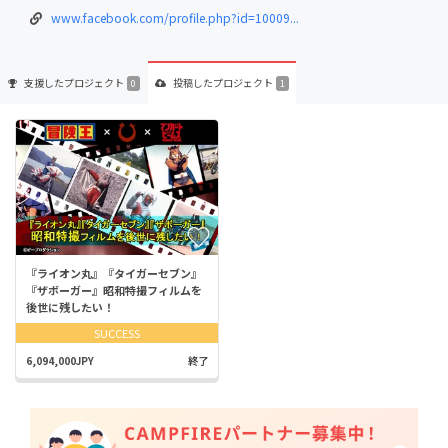
www.facebook.com/profile.php?id=10009...
支援した
プロジェクト
投稿した
プロジェクト
0
1
『ライオン丸』『タイガーセブン』
『ザボーガー』昭和特撮フィルムを
後世に残したい！
SUCCESS
6,094,000JPY
終了