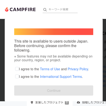
Welcome,
International users
vvvwinc
人気のプロジェクト
注目のリ
This site is available to users outside Japan.
在住国：日本
Before continuing, please confirm the
出身国：日本
following.
※ Some features may not be available depending on
VVVWIN mang đến
アート・写真
your country, region, or project.
vvvwin.cent
テクノロジー・ガジェット
I agree to the
Terms of Use
and
Privacy Policy
.
vvvwincente
starity.hu/p
I agree to the
International Support Terms
.
映像・映画
public.table
www.beatst
ビジネス・起業
Continue
まちづくり・地域活性化
支援した
プロジェクト
0
投稿した
プロジェ