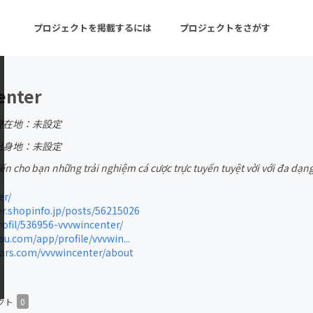
プロジェクトを掲載するには
プロジェクトをさがす
enter
ターン
注目の新着プロジェクト
募集終了が近いプロ
現在地：未設定
出身地：未設定
 cho bạn những trải nghiệm cá cược trực tuyến tuyệt vời với đa dạng
音楽
舞台・パフォーマンス
er/
ゲーム・サービス開発
フード・飲食店
r.shopinfo.jp/posts/56215026
rofil/536956-vvvwincenter/
書籍・雑誌出版
アニメ・漫画
au.com/app/profile/vvvwin...
ars.com/vvvwincenter/about
チャレンジ
ビューティー・ヘルス
クト
0