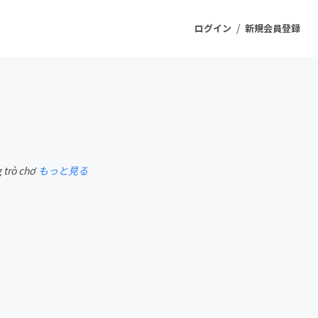
/
ログイン
新規会員登録
ジェクト
もうすぐ公開されます
 trò chơ
もっと見る
プロダクト
ファッション
スポーツ
ケア
ソーシャルグッド