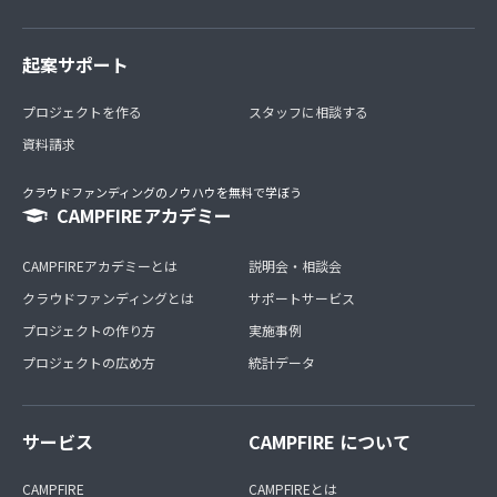
起案サポート
プロジェクトを作る
スタッフに相談する
資料請求
クラウドファンディングのノウハウを無料で学ぼう
CAMPFIREアカデミー
CAMPFIREアカデミーとは
説明会・相談会
クラウドファンディングとは
サポートサービス
プロジェクトの作り方
実施事例
プロジェクトの広め方
統計データ
サービス
CAMPFIRE について
CAMPFIRE
CAMPFIREとは