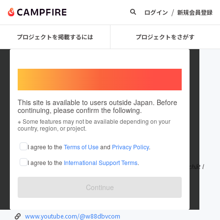
/
ログイン
新規会員登録
プロジェクトを掲載するには
プロジェクトをさがす
Welcome,
International users
This site is available to users outside Japan. Before
continuing, please confirm the following.
w88dbvcom
※ Some features may not be available depending on your
country, region, or project.
在住国：日本
現在地：未設定
I agree to the
Terms of Use
and
Privacy Policy
.
出身国：日本
出身地：未設定
I agree to the
International Support Terms
.
W88 là một nhà cái hàng đầu tại châu Á, nổi bật với sự uy tín và chất l
ượng dịch vụ. Chúng
もっと見る
Continue
w88dbv.com/
www.facebook.com/w88dbvcom/
www.youtube.com/@w88dbvcom