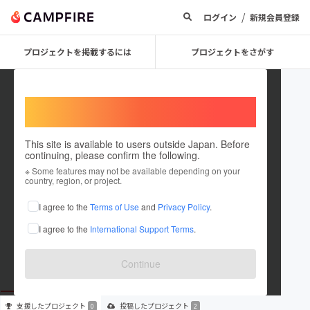
/
ログイン
新規会員登録
プロジェクトを掲載するには
プロジェクトをさがす
Welcome,
International users
This site is available to users outside Japan. Before
continuing, please confirm the following.
waccsports
※ Some features may not be available depending on your
country, region, or project.
プロジェクトオーナー
I agree to the
Terms of Use
and
Privacy Policy
.
これまでに2件のプロジェクトを投稿しています
I agree to the
International Support Terms
.
在住国：未設定
出身国：未設定
Continue
支援した
プロジェクト
投稿した
プロジェクト
0
2