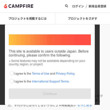
/
ログイン
新規会員登録
プロジェクトを掲載するには
プロジェクトをさがす
Welcome,
International users
This site is available to users outside Japan. Before
continuing, please confirm the following.
wakimoto_10
※ Some features may not be available depending on your
country, region, or project.
プロジェクトオーナー
I agree to the
Terms of Use
and
Privacy Policy
.
これまでに1件のプロジェクトを投稿しています
I agree to the
International Support Terms
.
在住国：日本
現在地：京都府
出身国：日本
出身地：京都府
Continue
昭和63年より家庭用循環温浴器（通称24時間風呂）の販売代理店になり
その7年後、家庭用循環温浴器メーカーの発売元となり事業を始めまし
た。 それからしばらくしないうちに２４時間風呂レ
もっと見る