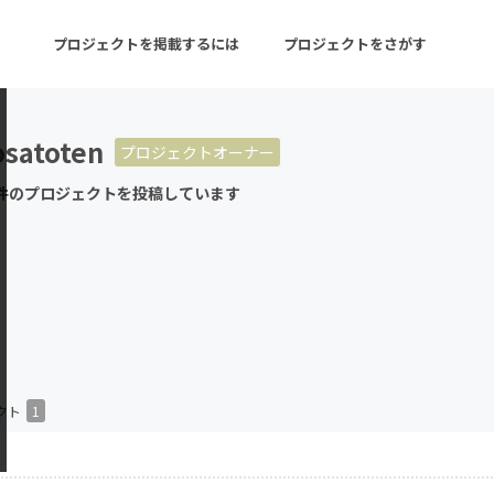
プロジェクトを掲載するには
プロジェクトをさがす
satoten
プロジェクトオーナー
ターン
注目の新着プロジェクト
募集終了が近いプロ
件のプロジェクトを投稿しています
音楽
舞台・パフォーマンス
ゲーム・サービス開発
フード・飲食店
書籍・雑誌出版
アニメ・漫画
チャレンジ
ビューティー・ヘルス
クト
1