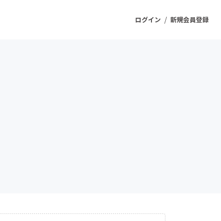
/
ログイン
新規会員登録
ジェクト
もうすぐ公開されます
プロダクト
ファッション
スポーツ
ケア
ソーシャルグッド