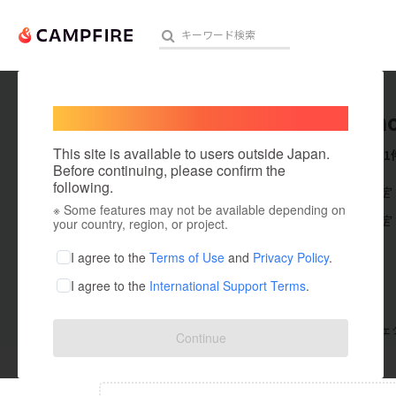
Welcome,
International users
wankono
人気のプロジェクト
注目のリ
This site is available to users outside Japan.
これまでに1
Before continuing, please confirm the
following.
在住国：未設定
※ Some features may not be available depending on
アート・写真
出身国：未設定
your country, region, or project.
テクノロジー・ガジェット
I agree to the
Terms of Use
and
Privacy Policy
.
I agree to the
International Support Terms
.
映像・映画
ビジネス・起業
支援した
プロジェクト
0
投稿した
プロジェ
Continue
まちづくり・地域活性化