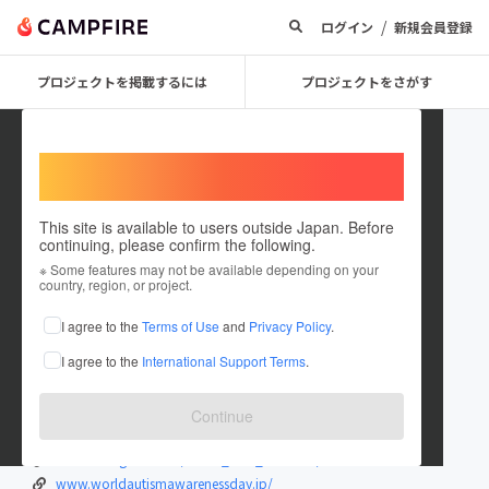
/
ログイン
新規会員登録
プロジェクトを掲載するには
プロジェクトをさがす
Welcome,
International users
This site is available to users outside Japan. Before
continuing, please confirm the following.
warm_blue_machida
※ Some features may not be available depending on your
country, region, or project.
プロジェクトオーナー
I agree to the
Terms of Use
and
Privacy Policy
.
これまでに3件のプロジェクトを投稿しています
I agree to the
International Support Terms
.
在住国：日本
現在地：未設定
出身国：日本
出身地：未設定
Continue
discovery.or.jp/
www.instagram.com/warm_blue_machida/#
www.worldautismawarenessday.jp/