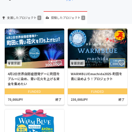
支援した
プロジェクト
投稿した
プロジェクト
0
3
東京都
東京都
4月2日世界自閉症啓発デーに町田を
WARMBLUEmachida2025-町田を
ブルーに染め、青い花火を上げる資
青に染めよう！プロジェクト
金を集めたい
FUNDED
FUNDED
70,000JPY
終了
230,000JPY
終了