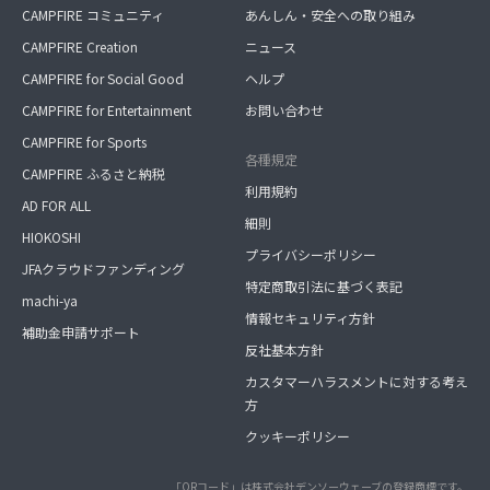
CAMPFIRE コミュニティ
あんしん・安全への取り組み
CAMPFIRE Creation
ニュース
CAMPFIRE for Social Good
ヘルプ
CAMPFIRE for Entertainment
お問い合わせ
CAMPFIRE for Sports
各種規定
CAMPFIRE ふるさと納税
利用規約
AD FOR ALL
細則
HIOKOSHI
プライバシーポリシー
JFAクラウドファンディング
特定商取引法に基づく表記
machi-ya
情報セキュリティ方針
補助金申請サポート
反社基本方針
カスタマーハラスメントに対する考え
方
クッキーポリシー
「QRコード」は株式会社デンソーウェーブの登録商標です。