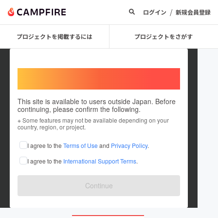
/
ログイン
新規会員登録
プロジェクトを掲載するには
プロジェクトをさがす
Welcome,
International users
This site is available to users outside Japan. Before
continuing, please confirm the following.
warung168gacors
※ Some features may not be available depending on your
country, region, or project.
在住国：日本
現在地：未設定
I agree to the
Terms of Use
and
Privacy Policy
.
出身国：日本
出身地：未設定
I agree to the
International Support Terms
.
https://radiant-ro.com
radiant-ro.com
Continue
radiant-ro.com