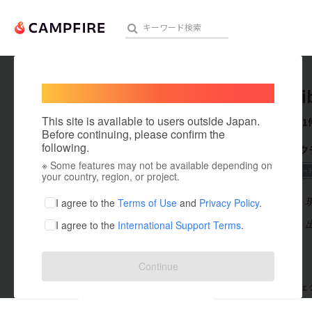
Welcome,
International users
wassyoi
人気のプロジェクト
注目のリ
This site is available to users outside Japan.
これまでに1
Before continuing, please confirm the
following.
CAMPFIR
※ Some features may not be available depending on
アート・写真
2020 飲食・フー
your country, region, or project.
テクノロジー・ガジェット
在住国：日本
I agree to the
Terms of Use
and
Privacy Policy
.
出身国：日本
I agree to the
International Support Terms
.
映像・映画
ビジネス・起業
Continue
まちづくり・地域活性化
支援した
プロジェクト
0
投稿した
プロジェ