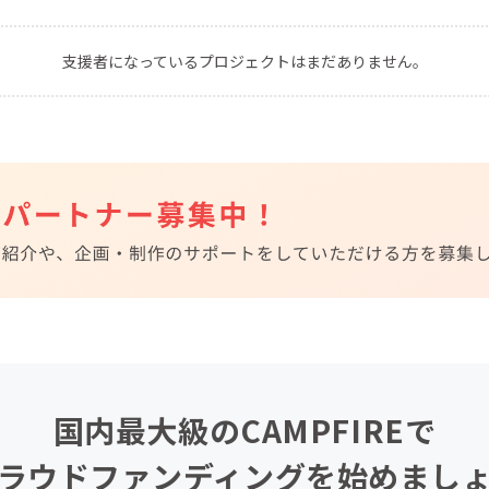
CAMPFIRE for Social Good
CAMPFIRE Creation
支援者になっているプロジェクトはまだありません。
CAMPFIREふるさと納税
machi-ya
コミュニティ
国内最大級のCAMPFIREで
ラウドファンディングを始めまし