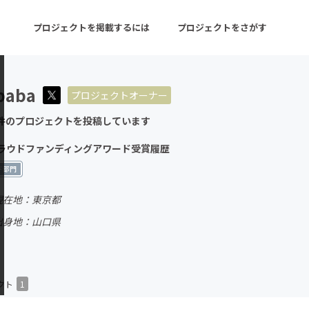
プロジェクトを掲載するには
プロジェクトをさがす
baba
プロジェクトオーナー
ターン
注目の新着プロジェクト
募集終了が近いプロ
件のプロジェクトを投稿しています
Eクラウドファンディングアワード受賞履歴
音楽
舞台・パフォーマンス
ド部門
ゲーム・サービス開発
フード・飲食店
現在地：東京都
出身地：山口県
書籍・雑誌出版
アニメ・漫画
チャレンジ
ビューティー・ヘルス
クト
1