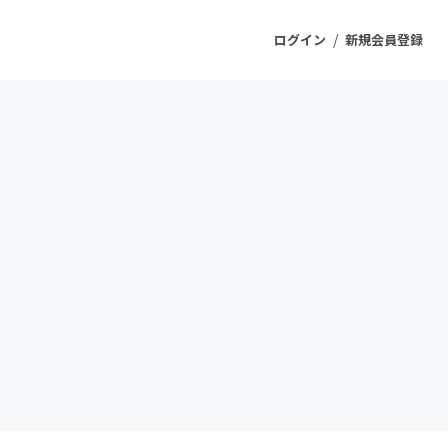
/
ログイン
新規会員登録
ジェクト
もうすぐ公開されます
プロダクト
ファッション
スポーツ
ケア
ソーシャルグッド