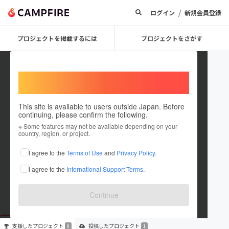
/
ログイン
新規会員登録
プロジェクトを掲載するには
プロジェクトをさがす
Welcome,
International users
This site is available to users outside Japan. Before
continuing, please confirm the following.
wata___0331
※ Some features may not be available depending on your
country, region, or project.
プロジェクトオーナー
I agree to the
Terms of Use
and
Privacy Policy
.
これまでに1件のプロジェクトを投稿しています
I agree to the
International Support Terms
.
在住国：未設定
出身国：未設定
Continue
支援した
プロジェクト
投稿した
プロジェクト
0
1