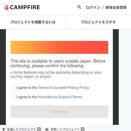
/
ログイン
新規会員登録
プロジェクトを掲載するには
プロジェクトをさがす
Welcome,
International users
This site is available to users outside Japan. Before
continuing, please confirm the following.
websitecreate
※ Some features may not be available depending on your
country, region, or project.
プロジェクトオーナー
I agree to the
Terms of Use
and
Privacy Policy
.
これまでに4件のプロジェクトを投稿しています
I agree to the
International Support Terms
.
在住国：未設定
出身国：未設定
Continue
支援した
プロジェクト
投稿した
プロジェクト
0
4