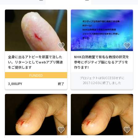
全身に出るアトピーを新薬で治した
NHK白熱教室で有名な教授の研究を
い。リターンとしてwebアプリ関連
参考にポジティブ脳になるアプリを
をご提供します
作ります!
FUNDED
プロジェクトはSUCCESSせずに
2017-12-03に終了しました
3,000JPY
終了