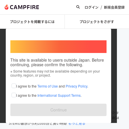
/
ログイン
新規会員登録
プロジェクトを掲載するには
プロジェクトをさがす
Welcome,
International users
This site is available to users outside Japan. Before
continuing, please confirm the following.
weroast
※ Some features may not be available depending on your
country, region, or project.
プロジェクトオーナー
I agree to the
Terms of Use
and
Privacy Policy
.
これまでに1件のプロジェクトを投稿しています
I agree to the
International Support Terms
.
在住国：日本
現在地：神奈川県
出身国：日本
出身地：神奈川県
Continue
私たちは「スペシャルなコーヒーを、楽しもう。」がブランドミッショ
ンのコーヒーブランド・weroast（ウィーロースト）です。HOME ROA
STERの着想から約1000日と長い時間
もっと見る