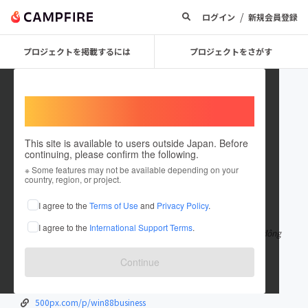
/
ログイン
新規会員登録
プロジェクトを掲載するには
プロジェクトをさがす
Welcome,
International users
This site is available to users outside Japan. Before
continuing, please confirm the following.
win88business
※ Some features may not be available depending on your
country, region, or project.
在住国：日本
現在地：未設定
I agree to the
Terms of Use
and
Privacy Policy
.
出身国：日本
出身地：未設定
I agree to the
International Support Terms
.
WIN88⭐️Cổng game cược casino online thịnh hành châu Á được đông
đảo anh em bet thủ đăng ký
もっと見る
Continue
win88.business/
www.facebook.com/Win88Business/
500px.com/p/win88business