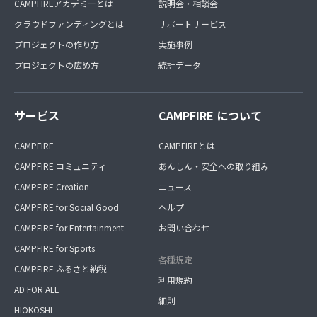
CAMPFIREアカデミーとは
説明会・相談会
クラウドファンディングとは
サポートサービス
プロジェクトの作り方
実施事例
プロジェクトの広め方
統計データ
サービス
CAMPFIRE について
CAMPFIRE
CAMPFIREとは
CAMPFIRE コミュニティ
あんしん・安全への取り組み
CAMPFIRE Creation
ニュース
CAMPFIRE for Social Good
ヘルプ
CAMPFIRE for Entertainment
お問い合わせ
CAMPFIRE for Sports
各種規定
CAMPFIRE ふるさと納税
利用規約
AD FOR ALL
細則
HIOKOSHI