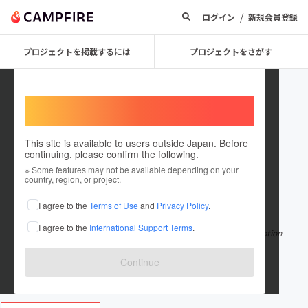
/
ログイン
新規会員登録
プロジェクトを掲載するには
プロジェクトをさがす
Welcome,
International users
This site is available to users outside Japan. Before
continuing, please confirm the following.
winboxgamingmy
※ Some features may not be available depending on your
country, region, or project.
在住国：マレーシア
I agree to the
Terms of Use
and
Privacy Policy
.
出身国：マレーシア
I agree to the
International Support Terms
.
With a range of games, including table games and live dealer option
s, Winbox88my online ga
もっと見る
Continue
www.winboxgaming.com/