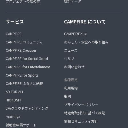
プロジェクトの広め方
統計データ
サービス
CAMPFIRE について
CAMPFIRE
CAMPFIREとは
CAMPFIRE コミュニティ
あんしん・安全への取り組み
CAMPFIRE Creation
ニュース
CAMPFIRE for Social Good
ヘルプ
CAMPFIRE for Entertainment
お問い合わせ
CAMPFIRE for Sports
各種規定
CAMPFIRE ふるさと納税
利用規約
AD FOR ALL
細則
HIOKOSHI
プライバシーポリシー
JFAクラウドファンディング
特定商取引法に基づく表記
machi-ya
情報セキュリティ方針
補助金申請サポート