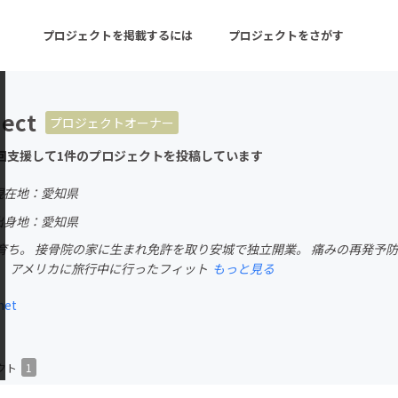
プロジェクトを掲載するには
プロジェクトをさがす
ject
プロジェクトオーナー
ターン
注目の新着プロジェクト
募集終了が近いプロ
回支援して1件のプロジェクトを投稿しています
現在地：愛知県
音楽
舞台・パフォーマンス
出身地：愛知県
育ち。 接骨院の家に生まれ免許を取り安城で独立開業。 痛みの再発予
ゲーム・サービス開発
フード・飲食店
。 アメリカに旅行中に行ったフィット
もっと見る
書籍・雑誌出版
アニメ・漫画
net
チャレンジ
ビューティー・ヘルス
クト
1