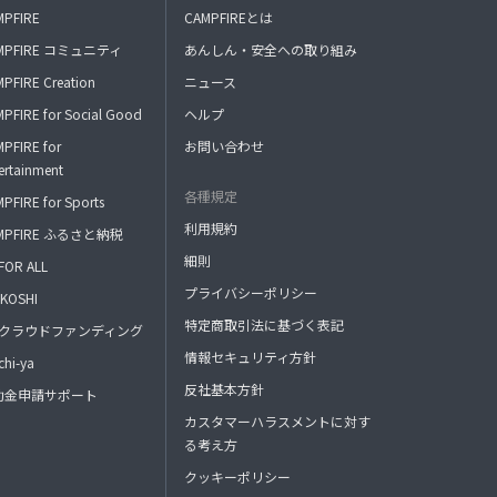
MPFIRE
CAMPFIREとは
MPFIRE コミュニティ
あんしん・安全への取り組み
PFIRE Creation
ニュース
PFIRE for Social Good
ヘルプ
PFIRE for
お問い合わせ
ertainment
各種規定
PFIRE for Sports
利用規約
MPFIRE ふるさと納税
細則
FOR ALL
プライバシーポリシー
KOSHI
特定商取引法に基づく表記
FAクラウドファンディング
情報セキュリティ方針
hi-ya
反社基本方針
助金申請サポート
カスタマーハラスメントに対す
る考え方
クッキーポリシー