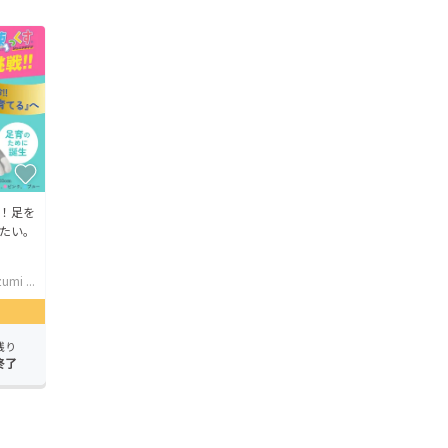
！足を
たい。
umi ...
残り
終了