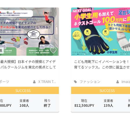
CAMPFIRE for Social Good
CAMPFIRE Creation
CAMPFIREふるさと納税
machi-ya
コミュニティ
県
本最大規模】日本イチの規模とアイデ
こども用靴下にイノベーションを！
のパルクールジムを東北の拠点として
育てるソックス。この世に誕生させ
ポーツ
X TRAIN T...
ファッション
Imaiz
SUCCESS
SUCCESS
在
支援者
残り
現在
支援者
000JPY
108人
終了
812,500JPY
139人