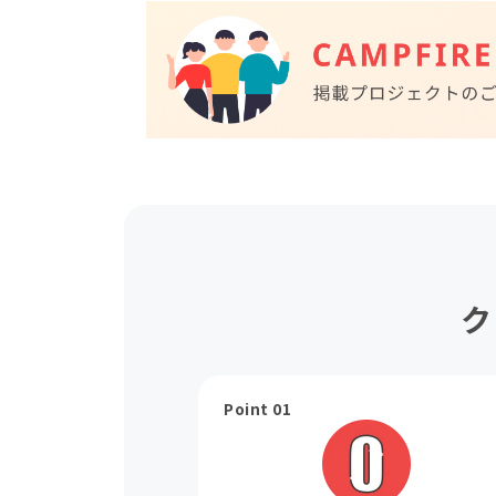
ク
Point 01