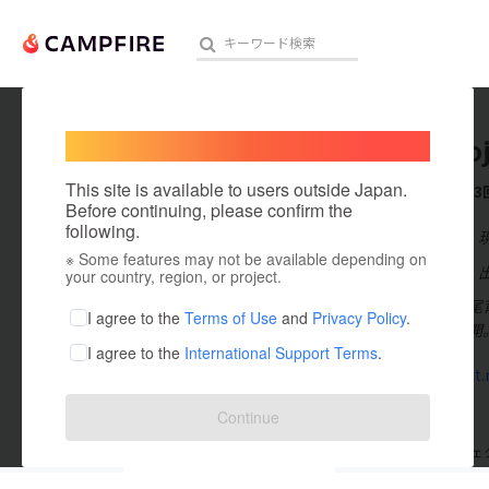
Welcome,
International users
wisepro
人気のプロジェクト
注目のリ
This site is available to users outside Japan.
これまでに3
Before continuing, please confirm the
following.
在住国：日本
※ Some features may not be available depending on
アート・写真
出身国：日本
your country, region, or project.
西尾産まれ西尾
テクノロジー・ガジェット
I agree to the
Terms of Use
and
Privacy Policy
.
サービスを展開
I agree to the
International Support Terms
.
映像・映画
pb-project.
ビジネス・起業
Continue
まちづくり・地域活性化
支援した
プロジェクト
3
投稿した
プロジェ