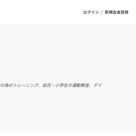
/
ログイン
新規会員登録
ジェクト
もうすぐ公開されます
プロダクト
防の為のトレーニング、幼児・小学生の運動教室、デイ
ファッション
スポーツ
ケア
ソーシャルグッド