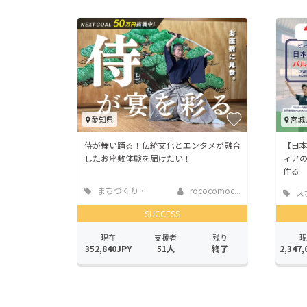
愛知県
宮城
侍が舞い踊る！伝統文化とエンタメが融合
【日
したお座敷体験を届けたい！
ィア
作る
まちづくり・
rococomoc...
ス
地域活性化
SUCCESS
現在
支援者
残り
現
352,840JPY
51人
終了
2,347,