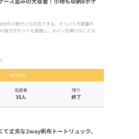
ケース並みの大容量！小物も収納8ポケ
2泊分の小旅行にも対応できる、たっぷり大容量の
つの独立ポケットを設置し、カバンを開けることな
ly
SUCCESS
支援者
残り
35人
終了
くて丈夫な2way帆布トートリュック。