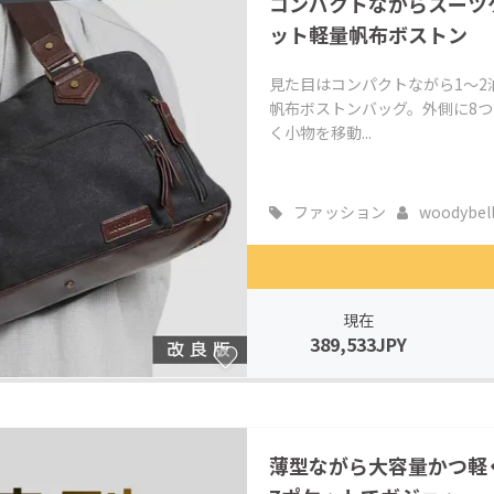
コンパクトながらスーツ
ット軽量帆布ボストン
見た目はコンパクトながら1～
帆布ボストンバッグ。外側に8
く小物を移動...
ファッション
woodybel
現在
389,533JPY
薄型ながら大容量かつ軽