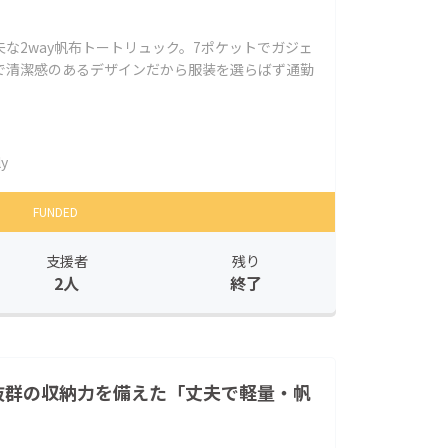
な2way帆布トートリュック。7ポケットでガジェ
で清潔感のあるデザインだから服装を選らばず通勤
ly
FUNDED
支援者
残り
2人
終了
抜群の収納力を備えた「丈夫で軽量・帆