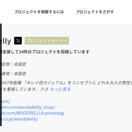
プロジェクトを掲載するには
プロジェクトをさがす
lly
プロジェクトオーナー
ターン
注目の新着プロジェクト
募集終了が近いプロ
回支援して34件のプロジェクトを投稿しています
現在地：未設定
音楽
舞台・パフォーマンス
出身地：未設定
LYは2007年創業 「キレイ目カジュアル」をコンセプトに どれも大人の
ゲーム・サービス開発
フード・飲食店
ンを重視しています。 小さ
もっと見る
書籍・雑誌出版
アニメ・漫画
.com/
ram.com/woodybelly_shop/
チャレンジ
ビューティー・ヘルス
ook.com/WOODYBELLYcanvasbag
.co.jp/woodybelly/