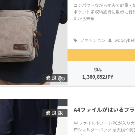
コンパクトながら丈夫で軽量・
ポケット多収納旅行に散歩に普
だから末永...
ファッション
woodybel
現在
1,360,852JPY
A4ファイルがはいるフ
A4ファイルやノートPCが入り
布ショルダーバッグ 悪天候や