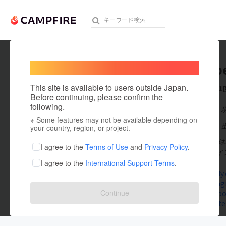
Welcome,
International users
woodybe
人気のプロジェクト
注目のリ
This site is available to users outside Japan.
これまでに1
Before continuing, please confirm the
following.
在住国：日本
※ Some features may not be available depending on
アート・写真
出身国：日本
your country, region, or project.
WOODYBEL
テクノロジー・ガジェット
I agree to the
Terms of Use
and
Privacy Policy
.
見えないデザイ
I agree to the
International Support Terms
.
映像・映画
woodybelly
www.instag
ビジネス・起業
Continue
www.faceb
www.rakuten
まちづくり・地域活性化