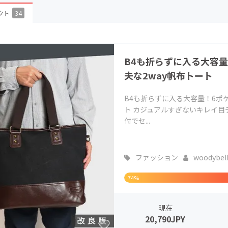
CAMPFIRE for Social Good
CAMPFIRE Creation
クト
34
CAMPFIREふるさと納税
machi-ya
コミュニティ
B4も折らずに入る大容
夫な2way帆布トート
B4も折らずに入る大容量！6ポ
ト カジュアルすぎないキレイ
付でセ...
ファッション
woodybel
74%
現在
20,790JPY