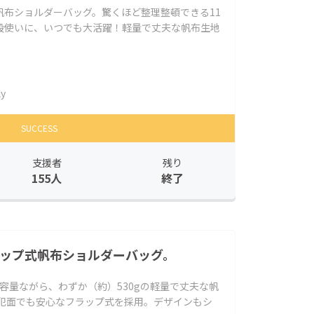
帆布ショルダーバッグ。驚くほど整理整頓できる11
段使いに、いつでも大活躍！軽量で丈夫な帆布生地
ly
SUCCESS
支援者
残り
155人
終了
ラップ式帆布ショルダーバッグ。
大容量ながら、わずか（約）530gの軽量で丈夫な帆
防犯面でも安心なフラップ式を採用。デザインもシ