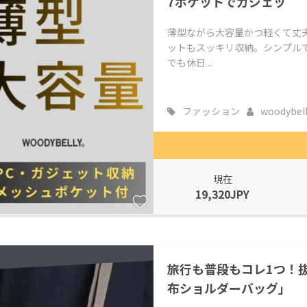
7ポケットでガジェッ
薄型ながら大容量かつ軽くて丈夫
ットもスッキリ収納。シンプル
でも休日...
ファッション
woodybel
現在
19,320JPY
旅行も普段もコレ1つ！
布ショルダーバッグ」