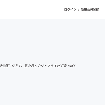
/
ログイン
新規会員登録
ジェクト
もうすぐ公開されます
プロダクト
男性が気軽に使えて、見た目もカジュアルすぎず安っぽく
ファッション
スポーツ
ケア
ソーシャルグッド