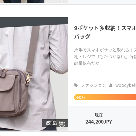
9ポケット多収納！スマ
バッグ
片手でスマホがサッと取れる！
札・レジで『もたつかない』荷
軽量帆布だか...
ファッション
woodybel
642%
現在
244,200JPY