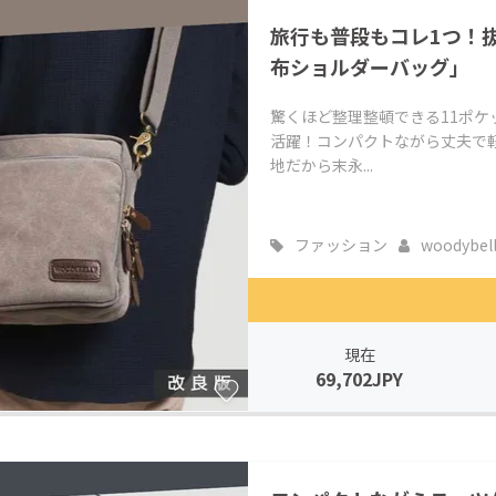
旅行も普段もコレ1つ！
布ショルダーバッグ」
驚くほど整理整頓できる11ポ
活躍！コンパクトながら丈夫で
地だから末永...
ファッション
woodybel
現在
69,702JPY