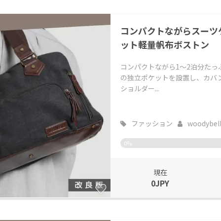
コンパクトながらスーツ
ット軽量帆布ボストン
コンパクトながら1～2泊分たっ
の独立ポケットを設置し、カバ
ショルダー...
ファッション
woodybel
0%
現在
0JPY